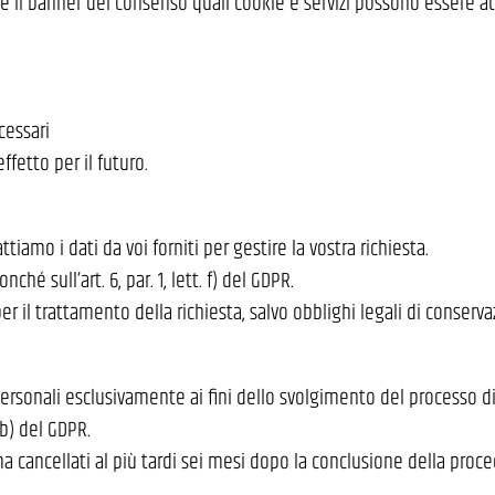
e il banner del consenso quali cookie e servizi possono essere att
cessari
fetto per il futuro.
tiamo i dati da voi forniti per gestire la vostra richiesta.
nché sull’art. 6, par. 1, lett. f) del GDPR.
 il trattamento della richiesta, salvo obblighi legali di conserva
 personali esclusivamente ai fini dello svolgimento del processo di
. b) del GDPR.
a cancellati al più tardi sei mesi dopo la conclusione della proce