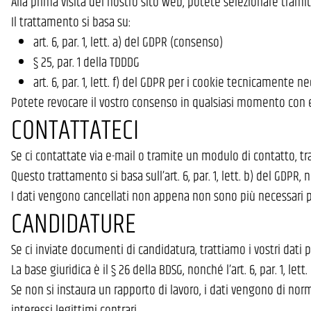
Alla prima visita del nostro sito web, potete selezionare tramit
Il trattamento si basa su:
art. 6, par. 1, lett. a) del GDPR (consenso)
§ 25, par. 1 della TDDDG
art. 6, par. 1, lett. f) del GDPR per i cookie tecnicamente ne
Potete revocare il vostro consenso in qualsiasi momento con ef
CONTATTATECI
Se ci contattate via e-mail o tramite un modulo di contatto, trat
Questo trattamento si basa sull’art. 6, par. 1, lett. b) del GDPR, no
I dati vengono cancellati non appena non sono più necessari per
CANDIDATURE
Se ci inviate documenti di candidatura, trattiamo i vostri dati
La base giuridica è il § 26 della BDSG, nonché l’art. 6, par. 1, lett
Se non si instaura un rapporto di lavoro, i dati vengono di norm
interessi legittimi contrari.