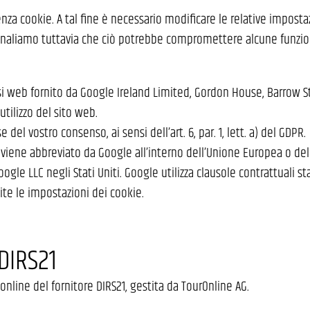
senza cookie. A tal fine è necessario modificare le relative imposta
gnaliamo tuttavia che ciò potrebbe compromettere alcune funzioni 
isi web fornito da Google Ireland Limited, Gordon House, Barrow Str
utilizzo del sito web.
l vostro consenso, ai sensi dell’art. 6, par. 1, lett. a) del GDPR.
 IP viene abbreviato da Google all’interno dell’Unione Europea o 
ogle LLC negli Stati Uniti. Google utilizza clausole contrattuali st
te le impostazioni dei cookie.
DIRS21
nline del fornitore DIRS21, gestita da TourOnline AG.