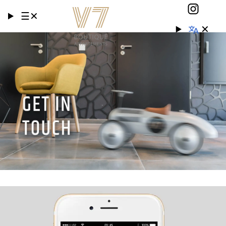
☰
✕
✕