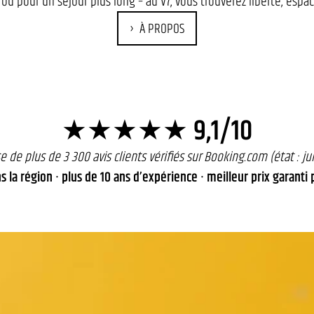
 ou pour un séjour plus long – au V7, vous trouverez liberté, espa
À PROPOS
★★★★★
9,1/10
se de plus de 3 300 avis clients vérifiés sur Booking.com (état : jui
s la région · plus de 10 ans d’expérience · meilleur prix garanti 